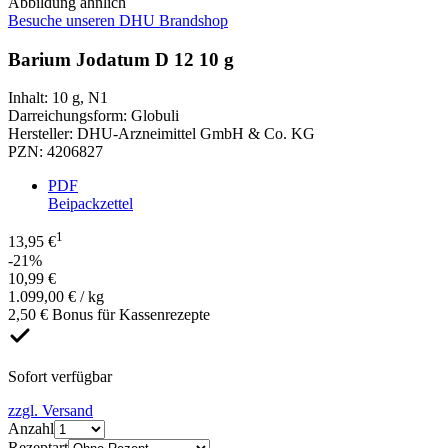
Abbildung ähnlich
Besuche unseren DHU Brandshop
Barium Jodatum D 12 10 g
Inhalt
:
10 g
,
N1
Darreichungsform
:
Globuli
Hersteller
:
DHU-Arzneimittel GmbH & Co. KG
PZN
:
4206827
PDF
Beipackzettel
1
13,95 €
-21%
10,99 €
1.099,00 € / kg
2,50 € Bonus für Kassenrezepte
Sofort verfügbar
zzgl. Versand
Anzahl
Rezeptart