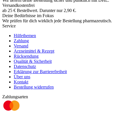
Wir liefern deine Bestellung sicher und
pünktlich
mit
DHL
.
Versandkostenfrei
ab
25
€
Bestellwert. Darunter nur
2,90
€
.
Deine Bedürfnisse im Fokus
Wir prüfen für dich wirklich
jede
Bestellung pharmazeutisch.
Service
Hilfethemen
Zahlung
Versand
Arzneimittel & Rezept
Rücksendung
Qualität & Sicherheit
Datenschutz
Erklärung zur Barrierefreiheit
Über uns
Kontakt
Bestellung widerrufen
Zahlungsarten