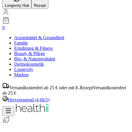
Longevity Hub
Rezept
0
Arzneimittel & Gesundheit
Familie
Ernährung & Fitness
Beauty & Pflege
Bio- & Naturprodukte
Dermokosmetik
Longevity
Marken
Versandkostenfrei ab 25 € oder mit E-Rezept
Versandkostenfrei
ab 25 €
Hervorragend
(4,66/5)