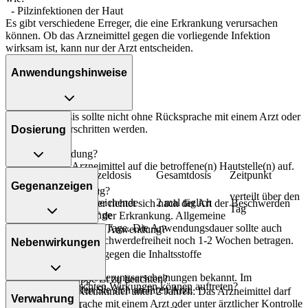
- Pilzinfektionen der Haut
Es gibt verschiedene Erreger, die eine Erkrankung verursachen
können. Ob das Arzneimittel gegen die vorliegende Infektion
wirksam ist, kann nur der Arzt entscheiden.
Anwendungshinweise
Die Gesamtdosis sollte nicht ohne Rücksprache mit einem Arzt oder
Apotheker überschritten werden.
Dosierung
Art der Anwendung?
Tragen Sie das Arzneimittel auf die betroffene(n) Hautstelle(n) auf.
Personenkreis
Einzeldosis
Gesamtdosis
Zeitpunkt
Gegenanzeigen
eine
Dauer der Anwendung?
Alle
verteilt über den
ausreichende
2 mal täglich
Die Anwendungsdauer richtet sich nach der Art der Beschwerden
Altersgruppen
Tag
Menge
und/oder dem Verlauf der Erkrankung. Allgemeine
Behandlungsdauer: 14 Tage. Die Anwendungsdauer sollte auch
Was spricht gegen eine Anwendung?
nach eingetretener Beschwerdefreiheit noch 1-2 Wochen betragen.
Nebenwirkungen
- Überempfindlichkeit gegen die Inhaltsstoffe
Überdosierung?
Es sind keine Überdosierungserscheinungen bekannt. Im
Welche Altersgruppe ist zu beachten?
Welche unerwünschten Wirkungen können auftreten?
Zweifelsfall wenden Sie sich an Ihren Arzt.
- Säuglinge und Kleinkinder unter 2 Jahren: Das Arzneimittel darf
Verwahrung
nur nach Rücksprache mit einem Arzt oder unter ärztlicher Kontrolle