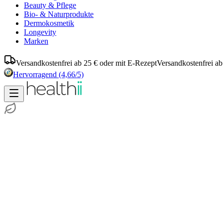
Beauty & Pflege
Bio- & Naturprodukte
Dermokosmetik
Longevity
Marken
Versandkostenfrei ab 25 € oder mit E-Rezept
Versandkostenfrei ab
Hervorragend
(4,66/5)