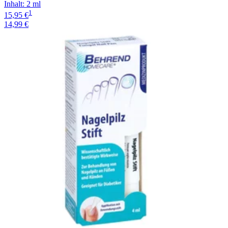
Inhalt
:
2 ml
1
15,95 €
14,99 €