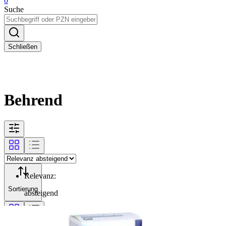
0
Suche
Schließen
Behrend
Relevanz
:
Sortierung
absteigend