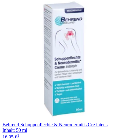
Behrend Schuppenflechte & Neurodermitis Cre.intens
Inhalt
:
50 ml
1
16,95 €