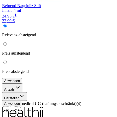
Behrend Nagelpilz Stift
Inhalt
:
4 ml
1
24,95 €
22,99 €
Relevanz
absteigend
Preis
aufsteigend
Preis
absteigend
Anwenden
Anzahl
4 ml
(
1
)
Hersteller
50 ml
(
1
)
Evolsin medical UG (haftungsbeschränkt)
(
4
)
Anwenden
30 ml
(
1
)
2 ml
(
1
)