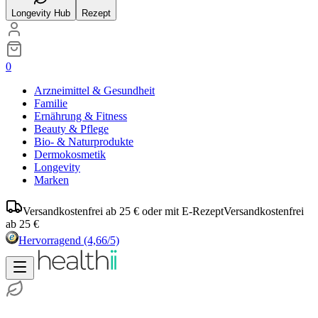
Longevity Hub
Rezept
0
Arzneimittel & Gesundheit
Familie
Ernährung & Fitness
Beauty & Pflege
Bio- & Naturprodukte
Dermokosmetik
Longevity
Marken
Versandkostenfrei ab 25 € oder mit E-Rezept
Versandkostenfrei
ab 25 €
Hervorragend
(4,66/5)