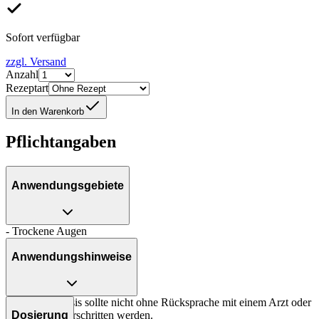
Sofort verfügbar
zzgl. Versand
Anzahl
Rezeptart
In den Warenkorb
Pflichtangaben
Anwendungsgebiete
- Trockene Augen
Anwendungshinweise
Die Gesamtdosis sollte nicht ohne Rücksprache mit einem Arzt oder
Apotheker überschritten werden.
Dosierung