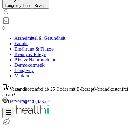
Longevity Hub
Rezept
0
Arzneimittel & Gesundheit
Familie
Ernährung & Fitness
Beauty & Pflege
Bio- & Naturprodukte
Dermokosmetik
Longevity
Marken
Versandkostenfrei ab 25 € oder mit E-Rezept
Versandkostenfrei
ab 25 €
Hervorragend
(4,66/5)