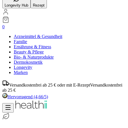
Longevity Hub
Rezept
0
Arzneimittel & Gesundheit
Familie
Ernährung & Fitness
Beauty & Pflege
Bio- & Naturprodukte
Dermokosmetik
Longevity
Marken
Versandkostenfrei ab 25 € oder mit E-Rezept
Versandkostenfrei
ab 25 €
Hervorragend
(4,66/5)