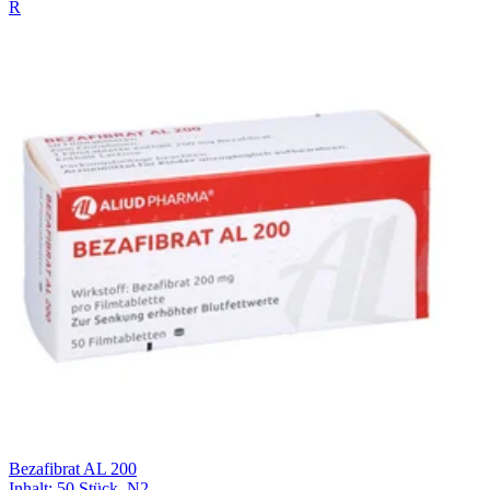
R
Bezafibrat AL 200
Inhalt
:
50 Stück
,
N2