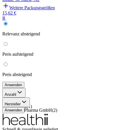
Weitere Packungsgrößen
15,62 €
R
Relevanz
absteigend
Preis
aufsteigend
Preis
absteigend
Anwenden
Anzahl
50 Stück
(
1
)
Hersteller
100 Stück
(
1
)
ALIUD Pharma GmbH
(
2
)
Anwenden
Schnell & zuverlässig geliefert