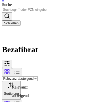
0
Suche
Schließen
Bezafibrat
Relevanz
:
Sortierung
absteigend