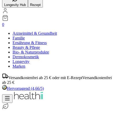
Longevity Hub
Rezept
0
Arzneimittel & Gesundheit
Familie
Ernährung & Fitness
Beauty & Pflege
Bio- & Naturprodukte
Dermokosmetik
Longevity
Marken
Versandkostenfrei ab 25 € oder mit E-Rezept
Versandkostenfrei
ab 25 €
Hervorragend
(4,66/5)