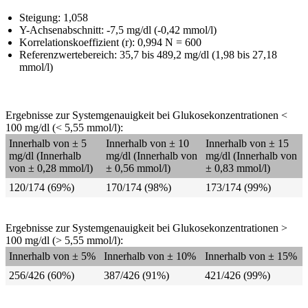
Steigung: 1,058
Y-Achsenabschnitt: -7,5 mg/dl (-0,42 mmol/l)
Korrelationskoeffizient (r): 0,994 N = 600
Referenzwertebereich: 35,7 bis 489,2 mg/dl (1,98 bis 27,18
mmol/l)
Ergebnisse zur Systemgenauigkeit bei Glukosekonzentrationen <
100 mg/dl (< 5,55 mmol/l):
Innerhalb von ± 5
Innerhalb von ± 10
Innerhalb von ± 15
mg/dl (Innerhalb
mg/dl (Innerhalb von
mg/dl (Innerhalb von
von ± 0,28 mmol/l)
± 0,56 mmol/l)
± 0,83 mmol/l)
120/174 (69%)
170/174 (98%)
173/174 (99%)
Ergebnisse zur Systemgenauigkeit bei Glukosekonzentrationen >
100 mg/dl (> 5,55 mmol/l):
Innerhalb von ± 5%
Innerhalb von ± 10%
Innerhalb von ± 15%
256/426 (60%)
387/426 (91%)
421/426 (99%)