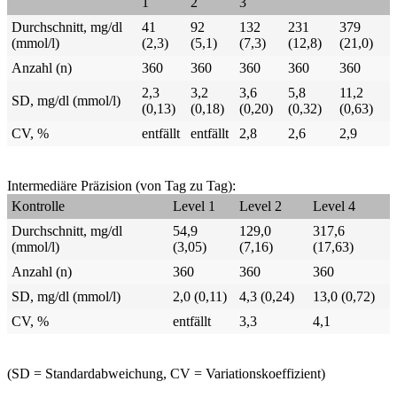
1
2
3
Durchschnitt, mg/dl
41
92
132
231
379
(mmol/l)
(2,3)
(5,1)
(7,3)
(12,8)
(21,0)
Anzahl (n)
360
360
360
360
360
2,3
3,2
3,6
5,8
11,2
SD, mg/dl (mmol/l)
(0,13)
(0,18)
(0,20)
(0,32)
(0,63)
CV, %
entfällt
entfällt
2,8
2,6
2,9
Intermediäre Präzision (von Tag zu Tag):
Kontrolle
Level 1
Level 2
Level 4
Durchschnitt, mg/dl
54,9
129,0
317,6
(mmol/l)
(3,05)
(7,16)
(17,63)
Anzahl (n)
360
360
360
SD, mg/dl (mmol/l)
2,0 (0,11)
4,3 (0,24)
13,0 (0,72)
CV, %
entfällt
3,3
4,1
(SD = Standardabweichung, CV = Variationskoeffizient)