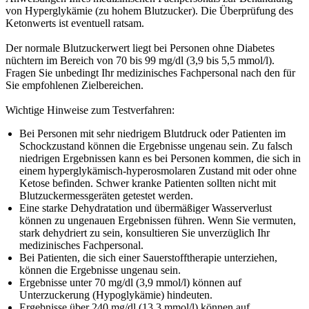
von Hyperglykämie (zu hohem Blutzucker). Die Überprüfung des
Ketonwerts ist eventuell ratsam.
Der normale Blutzuckerwert liegt bei Personen ohne Diabetes
nüchtern im Bereich von 70 bis 99 mg/dl (3,9 bis 5,5 mmol/l).
Fragen Sie unbedingt Ihr medizinisches Fachpersonal nach den für
Sie empfohlenen Zielbereichen.
Wichtige Hinweise zum Testverfahren:
Bei Personen mit sehr niedrigem Blutdruck oder Patienten im
Schockzustand können die Ergebnisse ungenau sein. Zu falsch
niedrigen Ergebnissen kann es bei Personen kommen, die sich in
einem hyperglykämisch-hyperosmolaren Zustand mit oder ohne
Ketose befinden. Schwer kranke Patienten sollten nicht mit
Blutzuckermessgeräten getestet werden.
Eine starke Dehydratation und übermäßiger Wasserverlust
können zu ungenauen Ergebnissen führen. Wenn Sie vermuten,
stark dehydriert zu sein, konsultieren Sie unverzüglich Ihr
medizinisches Fachpersonal.
Bei Patienten, die sich einer Sauerstofftherapie unterziehen,
können die Ergebnisse ungenau sein.
Ergebnisse unter 70 mg/dl (3,9 mmol/l) können auf
Unterzuckerung (Hypoglykämie) hindeuten.
Ergebnisse über 240 mg/dl (13,3 mmol/l) können auf