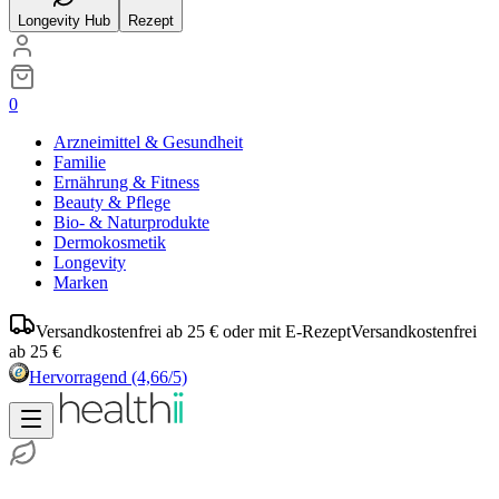
Longevity Hub
Rezept
0
Arzneimittel & Gesundheit
Familie
Ernährung & Fitness
Beauty & Pflege
Bio- & Naturprodukte
Dermokosmetik
Longevity
Marken
Versandkostenfrei ab 25 € oder mit E-Rezept
Versandkostenfrei
ab 25 €
Hervorragend
(4,66/5)