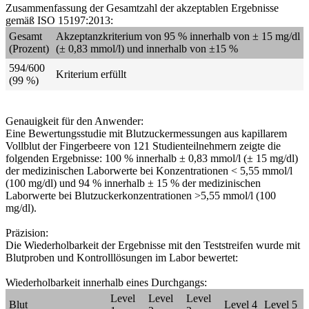
Zusammenfassung der Gesamtzahl der akzeptablen Ergebnisse
gemäß ISO 15197:2013:
Gesamt
Akzeptanzkriterium von 95 % innerhalb von ± 15 mg/dl
(Prozent)
(± 0,83 mmol/l) und innerhalb von ±15 %
594/600
Kriterium erfüllt
(99 %)
Genauigkeit für den Anwender:
Eine Bewertungsstudie mit Blutzuckermessungen aus kapillarem
Vollblut der Fingerbeere von 121 Studienteilnehmern zeigte die
folgenden Ergebnisse: 100 % innerhalb ± 0,83 mmol/l (± 15 mg/dl)
der medizinischen Laborwerte bei Konzentrationen < 5,55 mmol/l
(100 mg/dl) und 94 % innerhalb ± 15 % der medizinischen
Laborwerte bei Blutzuckerkonzentrationen >5,55 mmol/l (100
mg/dl).
Präzision:
Die Wiederholbarkeit der Ergebnisse mit den Teststreifen wurde mit
Blutproben und Kontrolllösungen im Labor bewertet:
Wiederholbarkeit innerhalb eines Durchgangs:
Level
Level
Level
Blut
Level 4
Level 5