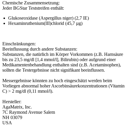
Chemische Zusammensetzung:
Jeder BGStar Teststreifen enthält:
Glukoseoxidase (Aspergillus niger) (2,7 IE)
Hexaminruthenium(III)chlorid (45,7 µg)
Einschränkungen:
Beeinflussung durch andere Substanzen:
Substanzen, die natürlich im Körper Vorkommen (z.B. Harnsäure
bis zu 23,5 mg/dl [1,4 mmol/l], Bilirubin) oder aufgrund einer
Medikamentenbehandlung enthalten sind (z.B. Acetaminophen),
sollten die Testergebnisse nicht signifikant beeinflussen.
Messergebnisse könnten zu hoch eingeschätzt werden beim
Vorliegen abnormal hoher Ascorbinsäurekonzentrationen (Vitamin
C) > 2 mg/dl (0,11 mmol/l).
Hersteller:
AgaMatrix, Inc.
7C Raymond Avenue Salem
NH 03079
USA