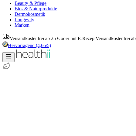
Beauty & Pflege
Bio- & Naturprodukte
Dermokosmetik
Longevity
Marken
Versandkostenfrei ab 25 € oder mit E-Rezept
Versandkostenfrei ab
Hervorragend
(4,66/5)