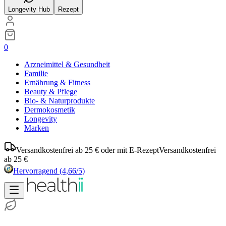
Longevity Hub
Rezept
0
Arzneimittel & Gesundheit
Familie
Ernährung & Fitness
Beauty & Pflege
Bio- & Naturprodukte
Dermokosmetik
Longevity
Marken
Versandkostenfrei ab 25 € oder mit E-Rezept
Versandkostenfrei
ab 25 €
Hervorragend
(4,66/5)