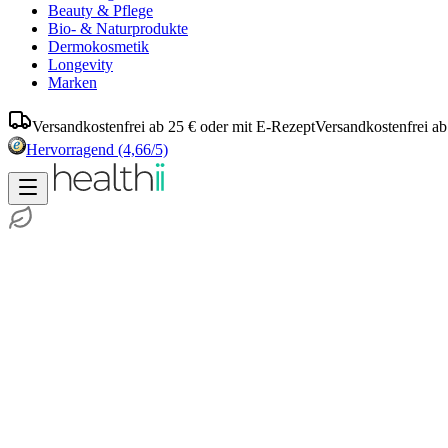
Beauty & Pflege
Bio- & Naturprodukte
Dermokosmetik
Longevity
Marken
Versandkostenfrei ab 25 € oder mit E-Rezept
Versandkostenfrei ab
Hervorragend
(4,66/5)