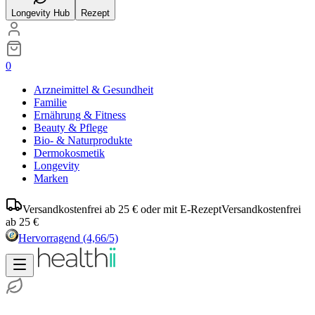
Longevity Hub
Rezept
0
Arzneimittel & Gesundheit
Familie
Ernährung & Fitness
Beauty & Pflege
Bio- & Naturprodukte
Dermokosmetik
Longevity
Marken
Versandkostenfrei ab 25 € oder mit E-Rezept
Versandkostenfrei
ab 25 €
Hervorragend
(4,66/5)