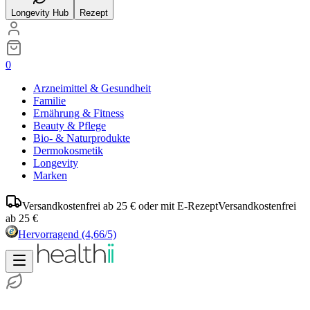
Longevity Hub
Rezept
0
Arzneimittel & Gesundheit
Familie
Ernährung & Fitness
Beauty & Pflege
Bio- & Naturprodukte
Dermokosmetik
Longevity
Marken
Versandkostenfrei ab 25 € oder mit E-Rezept
Versandkostenfrei
ab 25 €
Hervorragend
(4,66/5)