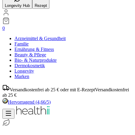
Longevity Hub
Rezept
0
Arzneimittel & Gesundheit
Familie
Ernährung & Fitness
Beauty & Pflege
Bio- & Naturprodukte
Dermokosmetik
Longevity
Marken
Versandkostenfrei ab 25 € oder mit E-Rezept
Versandkostenfrei
ab 25 €
Hervorragend
(4,66/5)