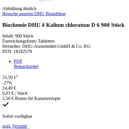
Abbildung ähnlich
Besuche unseren DHU Brandshop
Biochemie DHU 4 Kalium chloratum D 6 900 Stück
Inhalt
:
900 Stück
Darreichungsform
:
Tabletten
Hersteller
:
DHU-Arzneimittel GmbH & Co. KG
PZN
:
18182579
PDF
Beipackzettel
1
33,50 €
-27%
24,49 €
0,03 € / Stück
2,50 € Bonus für Kassenrezepte
Sofort verfügbar
zzgl. Versand