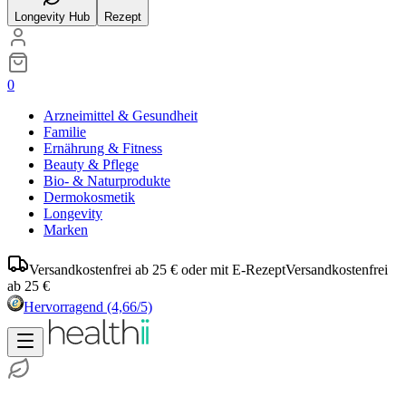
Longevity Hub
Rezept
0
Arzneimittel & Gesundheit
Familie
Ernährung & Fitness
Beauty & Pflege
Bio- & Naturprodukte
Dermokosmetik
Longevity
Marken
Versandkostenfrei ab 25 € oder mit E-Rezept
Versandkostenfrei
ab 25 €
Hervorragend
(4,66/5)