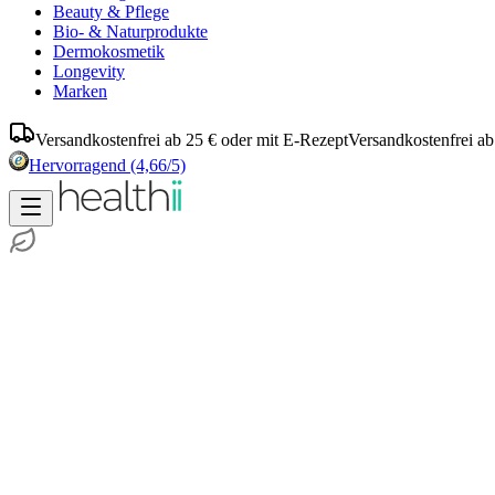
Beauty & Pflege
Bio- & Naturprodukte
Dermokosmetik
Longevity
Marken
Versandkostenfrei ab 25 € oder mit E-Rezept
Versandkostenfrei ab
Hervorragend
(4,66/5)