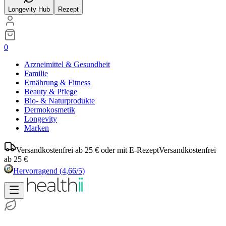
Longevity Hub
Rezept
0
Arzneimittel & Gesundheit
Familie
Ernährung & Fitness
Beauty & Pflege
Bio- & Naturprodukte
Dermokosmetik
Longevity
Marken
Versandkostenfrei ab 25 € oder mit E-Rezept
Versandkostenfrei
ab 25 €
Hervorragend
(4,66/5)