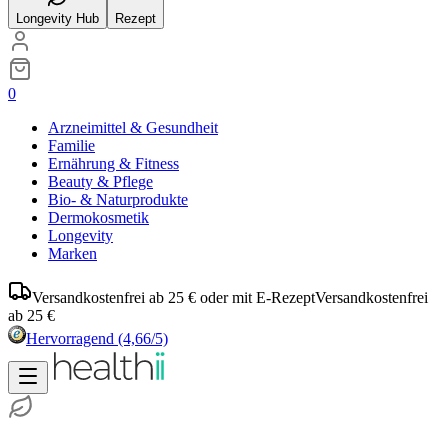
Longevity Hub
Rezept
0
Arzneimittel & Gesundheit
Familie
Ernährung & Fitness
Beauty & Pflege
Bio- & Naturprodukte
Dermokosmetik
Longevity
Marken
Versandkostenfrei ab 25 € oder mit E-Rezept
Versandkostenfrei
ab 25 €
Hervorragend
(4,66/5)