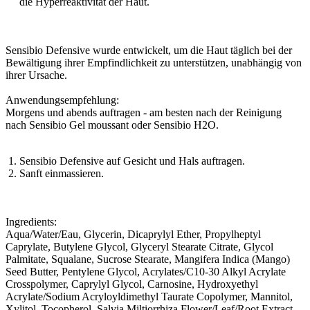
die Hyperreaktivität der Haut.
Sensibio Defensive wurde entwickelt, um die Haut täglich bei der
Bewältigung ihrer Empfindlichkeit zu unterstützen, unabhängig von
ihrer Ursache.
Anwendungsempfehlung:
Morgens und abends auftragen - am besten nach der Reinigung
nach Sensibio Gel moussant oder Sensibio H2O.
Sensibio Defensive auf Gesicht und Hals auftragen.
Sanft einmassieren.
Ingredients:
Aqua/Water/Eau, Glycerin, Dicaprylyl Ether, Propylheptyl
Caprylate, Butylene Glycol, Glyceryl Stearate Citrate, Glycol
Palmitate, Squalane, Sucrose Stearate, Mangifera Indica (Mango)
Seed Butter, Pentylene Glycol, Acrylates/C10-30 Alkyl Acrylate
Crosspolymer, Caprylyl Glycol, Carnosine, Hydroxyethyl
Acrylate/Sodium Acryloyldimethyl Taurate Copolymer, Mannitol,
Xylitol, Tocopherol, Salvia Miltiorrhiza Flower/Leaf/Root Extract,