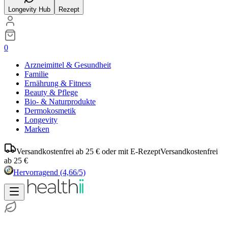
Longevity Hub
Rezept
0
Arzneimittel & Gesundheit
Familie
Ernährung & Fitness
Beauty & Pflege
Bio- & Naturprodukte
Dermokosmetik
Longevity
Marken
Versandkostenfrei ab 25 € oder mit E-Rezept
Versandkostenfrei
ab 25 €
Hervorragend
(4,66/5)