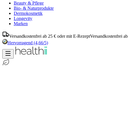
Beauty & Pflege
Bio- & Naturprodukte
Dermokosmetik
Longevity
Marken
Versandkostenfrei ab 25 € oder mit E-Rezept
Versandkostenfrei ab
Hervorragend
(4,66/5)