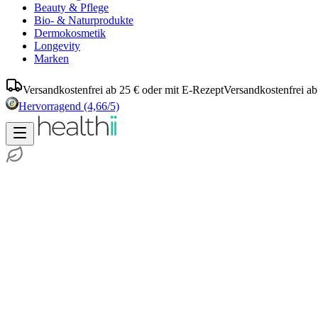
Beauty & Pflege
Bio- & Naturprodukte
Dermokosmetik
Longevity
Marken
Versandkostenfrei ab 25 € oder mit E-Rezept
Versandkostenfrei ab
Hervorragend
(4,66/5)