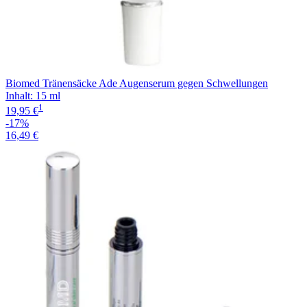
Biomed Tränensäcke Ade Augenserum gegen Schwellungen
Inhalt
:
15 ml
1
19,95 €
-17%
16,49 €