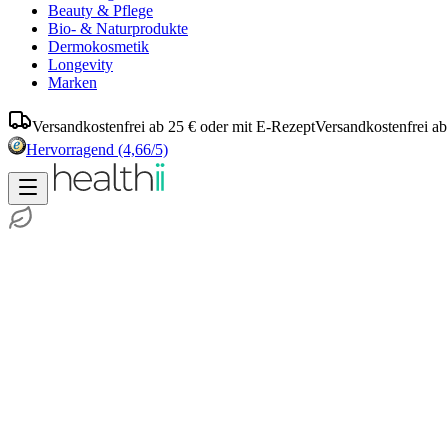
Beauty & Pflege
Bio- & Naturprodukte
Dermokosmetik
Longevity
Marken
Versandkostenfrei ab 25 € oder mit E-Rezept
Versandkostenfrei ab
Hervorragend
(4,66/5)