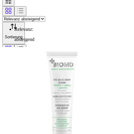
Relevanz
:
Sortierung
absteigend
Filterung