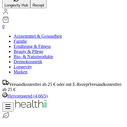
Longevity Hub
Rezept
0
Arzneimittel & Gesundheit
Familie
Ernährung & Fitness
Beauty & Pflege
Bio- & Naturprodukte
Dermokosmetik
Longevity
Marken
Versandkostenfrei ab 25 € oder mit E-Rezept
Versandkostenfrei
ab 25 €
Hervorragend
(4,66/5)