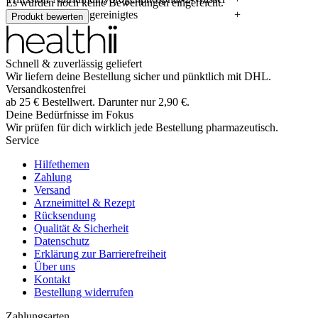
Es wurden noch keine Bewertungen eingereicht.
Hilfsstoff Wasser, gereinigtes
+
Produkt bewerten
Schnell & zuverlässig geliefert
Wir liefern deine Bestellung sicher und
pünktlich
mit
DHL
.
Versandkostenfrei
ab
25
€
Bestellwert. Darunter nur
2,90
€
.
Deine Bedürfnisse im Fokus
Wir prüfen für dich wirklich
jede
Bestellung pharmazeutisch.
Service
Hilfethemen
Zahlung
Versand
Arzneimittel & Rezept
Rücksendung
Qualität & Sicherheit
Datenschutz
Erklärung zur Barrierefreiheit
Über uns
Kontakt
Bestellung widerrufen
Zahlungsarten