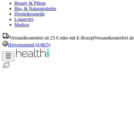
Beauty & Pflege
Bio- & Naturprodukte
Dermokosmetik
Longevity
Marken
Versandkostenfrei ab 25 € oder mit E-Rezept
Versandkostenfrei ab
Hervorragend
(4,66/5)