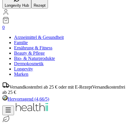
Longevity Hub
Rezept
0
Arzneimittel & Gesundheit
Familie
Ernährung & Fitness
Beauty & Pflege
Bio- & Naturprodukte
Dermokosmetik
Longevity
Marken
Versandkostenfrei ab 25 € oder mit E-Rezept
Versandkostenfrei
ab 25 €
Hervorragend
(4,66/5)