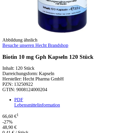
Abbildung ähnlich
Besuche unseren Hecht Brandshop
Biotin 10 mg Gph Kapseln 120 Stück
Inhalt
:
120 Stück
Darreichungsform
:
Kapseln
Hersteller
:
Hecht Pharma GmbH
PZN
:
13250922
GTIN
:
9008124000204
PDF
Lebensmittelinformation
1
66,60 €
-27%
48,90 €
0,41 € / Stück