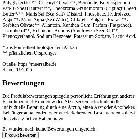
Polyglycerides**, Cetearyl Olivate**, Bentonite, Butyrospermum
Parkii (Shea) Butter*/**, Theobroma Grandiflorum (Cupuaçu) Seed
Butter*/**, Maris Sal (Sea Salt), Distarch Phosphate, Hydrolyzed
Algin**, Maris Aqua (Sea Water), Chlorella Vulgaris Extract**,
Sorbitan Olivate**, Allantoin, Xanthan Gum, Parfum (Fragrance),
Tocopherol**, Helianthus Annuus (Sunflower) Seed Oil**,
Phenoxyethanol, Sodium Benzoate, Potassium Sorbate, Lactic Acid.
* aus kontrolliert biologischem Anbau
** pflanzlichen Ursprunges
Quelle: https://meersalbe.de
Stand: 11/2025
Bewertungen
Die Produktbewertungen spiegeln persönliche Erfahrungen anderer
Kundinnen und Kunden wider. Sie ersetzen jedoch nicht die
individuelle Beratung durch eine Ärztin, einen Arzt oder Apotheker.
Bei länger anhaltenden oder wiederkehrenden Beschwerden solltest
du stets ärztlichen Rat einholen.
Es wurden noch keine Bewertungen eingereicht.
Produkt bewerten