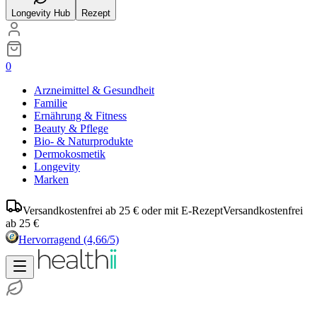
Longevity Hub
Rezept
0
Arzneimittel & Gesundheit
Familie
Ernährung & Fitness
Beauty & Pflege
Bio- & Naturprodukte
Dermokosmetik
Longevity
Marken
Versandkostenfrei ab 25 € oder mit E-Rezept
Versandkostenfrei
ab 25 €
Hervorragend
(4,66/5)