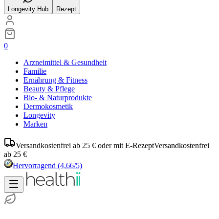
Longevity Hub
Rezept
0
Arzneimittel & Gesundheit
Familie
Ernährung & Fitness
Beauty & Pflege
Bio- & Naturprodukte
Dermokosmetik
Longevity
Marken
Versandkostenfrei ab 25 € oder mit E-Rezept
Versandkostenfrei
ab 25 €
Hervorragend
(4,66/5)