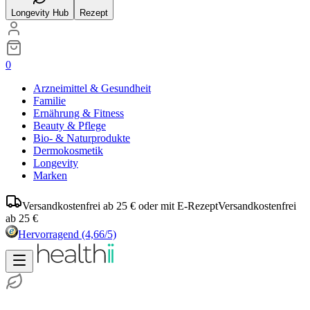
Longevity Hub
Rezept
0
Arzneimittel & Gesundheit
Familie
Ernährung & Fitness
Beauty & Pflege
Bio- & Naturprodukte
Dermokosmetik
Longevity
Marken
Versandkostenfrei ab 25 € oder mit E-Rezept
Versandkostenfrei
ab 25 €
Hervorragend
(4,66/5)