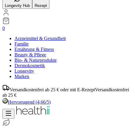
Longevity Hub
Rezept
0
Arzneimittel & Gesundheit
Familie
Ernährung & Fitness
Beauty & Pflege
Bio- & Naturprodukte
Dermokosmetik
Longevity
Marken
Versandkostenfrei ab 25 € oder mit E-Rezept
Versandkostenfrei
ab 25 €
Hervorragend
(4,66/5)