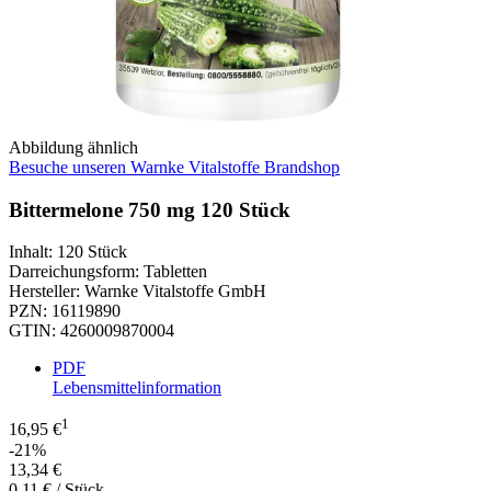
Abbildung ähnlich
Besuche unseren Warnke Vitalstoffe Brandshop
Bittermelone 750 mg 120 Stück
Inhalt
:
120 Stück
Darreichungsform
:
Tabletten
Hersteller
:
Warnke Vitalstoffe GmbH
PZN
:
16119890
GTIN
:
4260009870004
PDF
Lebensmittelinformation
1
16,95 €
-21%
13,34 €
0,11 € / Stück