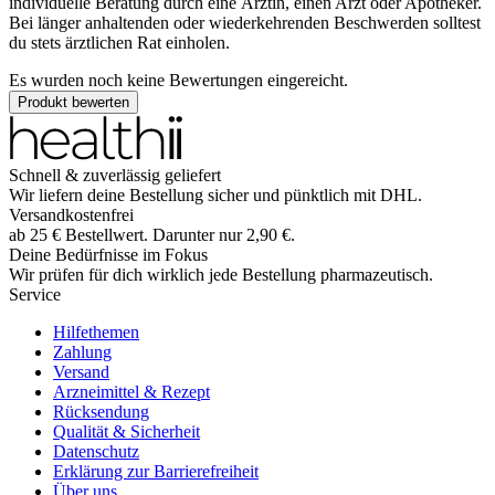
individuelle Beratung durch eine Ärztin, einen Arzt oder Apotheker.
Bei länger anhaltenden oder wiederkehrenden Beschwerden solltest
du stets ärztlichen Rat einholen.
Es wurden noch keine Bewertungen eingereicht.
Produkt bewerten
Schnell & zuverlässig geliefert
Wir liefern deine Bestellung sicher und
pünktlich
mit
DHL
.
Versandkostenfrei
ab
25
€
Bestellwert. Darunter nur
2,90
€
.
Deine Bedürfnisse im Fokus
Wir prüfen für dich wirklich
jede
Bestellung pharmazeutisch.
Service
Hilfethemen
Zahlung
Versand
Arzneimittel & Rezept
Rücksendung
Qualität & Sicherheit
Datenschutz
Erklärung zur Barrierefreiheit
Über uns