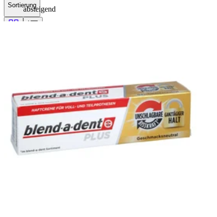
Sortierung
absteigend
Filterung