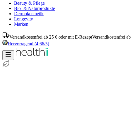
Beauty & Pflege
Bio- & Naturprodukte
Dermokosmetik
Longevity
Marken
Versandkostenfrei ab 25 € oder mit E-Rezept
Versandkostenfrei ab
Hervorragend
(4,66/5)