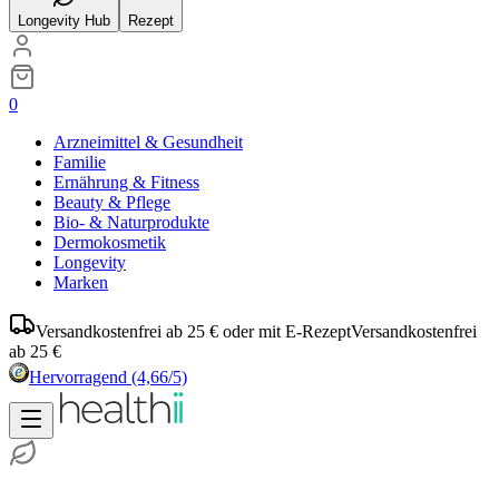
Longevity Hub
Rezept
0
Arzneimittel & Gesundheit
Familie
Ernährung & Fitness
Beauty & Pflege
Bio- & Naturprodukte
Dermokosmetik
Longevity
Marken
Versandkostenfrei ab 25 € oder mit E-Rezept
Versandkostenfrei
ab 25 €
Hervorragend
(4,66/5)