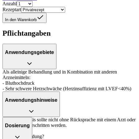
Anzahl
Rezeptart
In den Warenkorb
Pflichtangaben
Anwendungsgebiete
Als alleinige Behandlung und in Kombination mit anderen
Arzneimitteln:
- Bluthochdruck
- Sehr schwere Herzschwäche (Herzinsuffizienz mit LVEF<40%)
Anwendungshinweise
Die Gesamtdosis sollte nicht ohne Rücksprache mit einem Arzt oder
Apotheker überschritten werden.
Dosierung
Art der Anwendung?