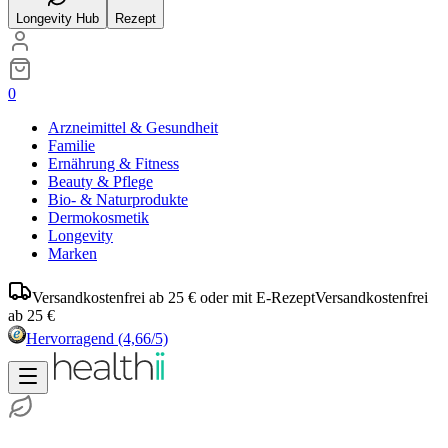
Longevity Hub
Rezept
0
Arzneimittel & Gesundheit
Familie
Ernährung & Fitness
Beauty & Pflege
Bio- & Naturprodukte
Dermokosmetik
Longevity
Marken
Versandkostenfrei ab 25 € oder mit E-Rezept
Versandkostenfrei
ab 25 €
Hervorragend
(4,66/5)