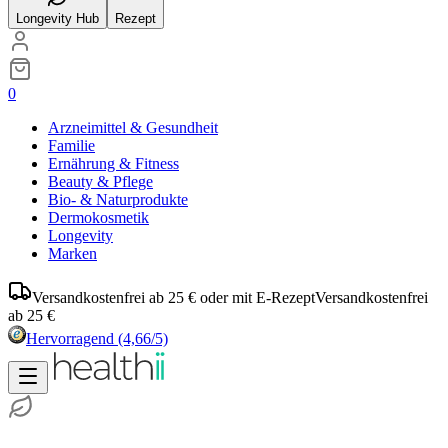
Longevity Hub
Rezept
0
Arzneimittel & Gesundheit
Familie
Ernährung & Fitness
Beauty & Pflege
Bio- & Naturprodukte
Dermokosmetik
Longevity
Marken
Versandkostenfrei ab 25 € oder mit E-Rezept
Versandkostenfrei
ab 25 €
Hervorragend
(4,66/5)