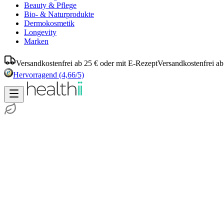
Beauty & Pflege
Bio- & Naturprodukte
Dermokosmetik
Longevity
Marken
Versandkostenfrei ab 25 € oder mit E-Rezept
Versandkostenfrei ab
Hervorragend
(4,66/5)