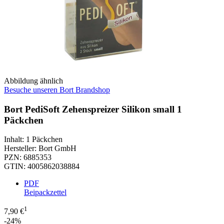
Abbildung ähnlich
Besuche unseren Bort Brandshop
Bort PediSoft Zehenspreizer Silikon small 1
Päckchen
Inhalt
:
1 Päckchen
Hersteller
:
Bort GmbH
PZN
:
6885353
GTIN
:
4005862038884
PDF
Beipackzettel
1
7,90 €
-24%