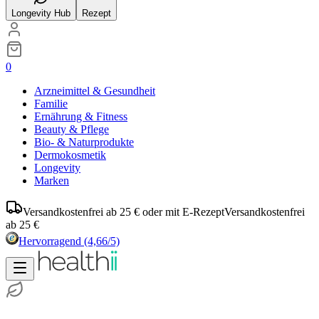
Longevity Hub
Rezept
0
Arzneimittel & Gesundheit
Familie
Ernährung & Fitness
Beauty & Pflege
Bio- & Naturprodukte
Dermokosmetik
Longevity
Marken
Versandkostenfrei ab 25 € oder mit E-Rezept
Versandkostenfrei
ab 25 €
Hervorragend
(4,66/5)