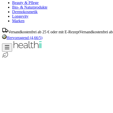
Beauty & Pflege
Bio- & Naturprodukte
Dermokosmetik
Longevity
Marken
Versandkostenfrei ab 25 € oder mit E-Rezept
Versandkostenfrei ab
Hervorragend
(4,66/5)