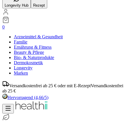
Longevity Hub
Rezept
0
Arzneimittel & Gesundheit
Familie
Ernährung & Fitness
Beauty & Pflege
Bio- & Naturprodukte
Dermokosmetik
Longevity
Marken
Versandkostenfrei ab 25 € oder mit E-Rezept
Versandkostenfrei
ab 25 €
Hervorragend
(4,66/5)