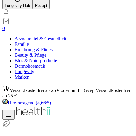
Longevity Hub
Rezept
0
Arzneimittel & Gesundheit
Familie
Ernährung & Fitness
Beauty & Pflege
Bio- & Naturprodukte
Dermokosmetik
Longevity
Marken
Versandkostenfrei ab 25 € oder mit E-Rezept
Versandkostenfrei
ab 25 €
Hervorragend
(4,66/5)