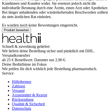
Kundinnen und Kunden wider. Sie ersetzen jedoch nicht die
individuelle Beratung durch eine Ärztin, einen Arzt oder Apotheker.
Bei länger anhaltenden oder wiederkehrenden Beschwerden solltest
du stets ärztlichen Rat einholen.
Es wurden noch keine Bewertungen eingereicht.
Produkt bewerten
Schnell & zuverlässig geliefert
Wir liefern deine Bestellung sicher und
pünktlich
mit
DHL
.
Versandkostenfrei
ab
25
€
Bestellwert. Darunter nur
2,90
€
.
Deine Bedürfnisse im Fokus
Wir prüfen für dich wirklich
jede
Bestellung pharmazeutisch.
Service
Hilfethemen
Zahlung
Versand
Arzneimittel & Rezept
Rücksendung
Qualität & Sicherheit
Datenschutz