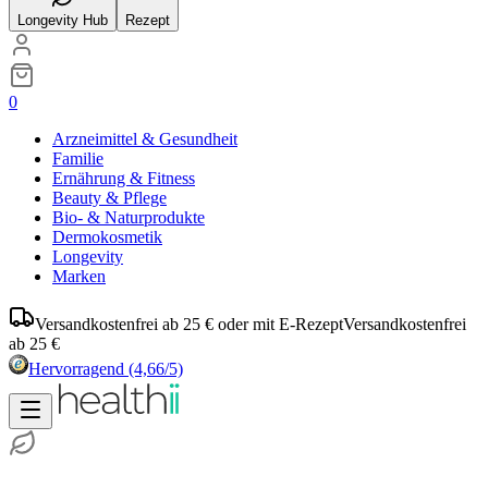
Longevity Hub
Rezept
0
Arzneimittel & Gesundheit
Familie
Ernährung & Fitness
Beauty & Pflege
Bio- & Naturprodukte
Dermokosmetik
Longevity
Marken
Versandkostenfrei ab 25 € oder mit E-Rezept
Versandkostenfrei
ab 25 €
Hervorragend
(4,66/5)