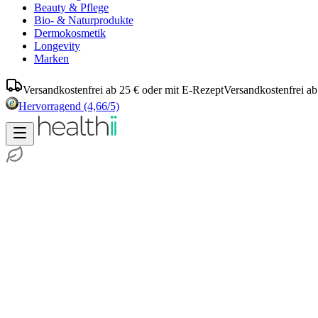
Beauty & Pflege
Bio- & Naturprodukte
Dermokosmetik
Longevity
Marken
Versandkostenfrei ab 25 € oder mit E-Rezept
Versandkostenfrei ab
Hervorragend
(4,66/5)