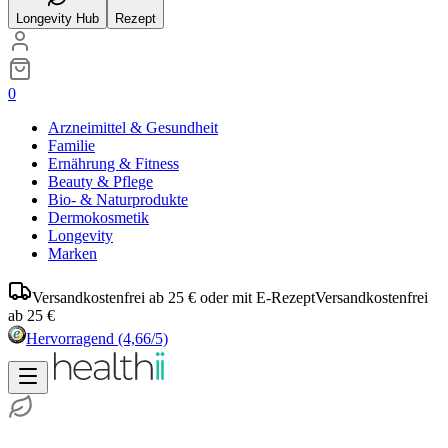
Longevity Hub
Rezept
0
Arzneimittel & Gesundheit
Familie
Ernährung & Fitness
Beauty & Pflege
Bio- & Naturprodukte
Dermokosmetik
Longevity
Marken
Versandkostenfrei ab 25 € oder mit E-Rezept
Versandkostenfrei
ab 25 €
Hervorragend
(4,66/5)