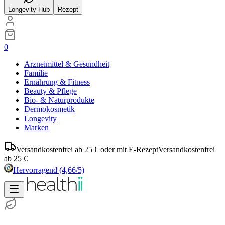
Longevity Hub
Rezept
0
Arzneimittel & Gesundheit
Familie
Ernährung & Fitness
Beauty & Pflege
Bio- & Naturprodukte
Dermokosmetik
Longevity
Marken
Versandkostenfrei ab 25 € oder mit E-Rezept
Versandkostenfrei
ab 25 €
Hervorragend
(4,66/5)