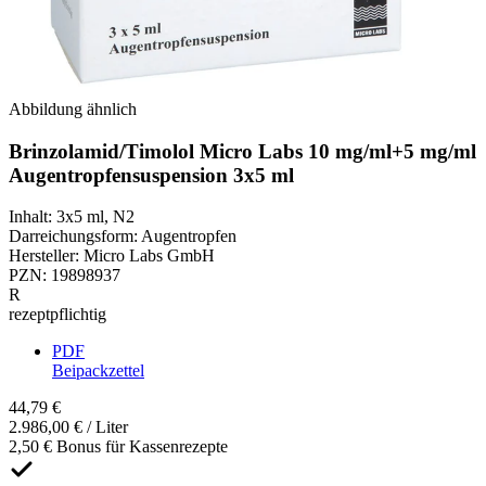
Abbildung ähnlich
Brinzolamid/Timolol Micro Labs 10 mg/ml+5 mg/ml
Augentropfensuspension 3x5 ml
Inhalt
:
3x5 ml
,
N2
Darreichungsform
:
Augentropfen
Hersteller
:
Micro Labs GmbH
PZN
:
19898937
R
rezeptpflichtig
PDF
Beipackzettel
44,79 €
2.986,00 € / Liter
2,50 € Bonus für Kassenrezepte