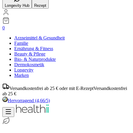
Longevity Hub
Rezept
0
Arzneimittel & Gesundheit
Familie
Ernährung & Fitness
Beauty & Pflege
Bio- & Naturprodukte
Dermokosmetik
Longevity
Marken
Versandkostenfrei ab 25 € oder mit E-Rezept
Versandkostenfrei
ab 25 €
Hervorragend
(4,66/5)