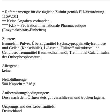
* Referenzmenge für die tägliche Zufuhr gemäß EU-Verordnung
1169/2011.
** Keine Angaben vorhanden.
*** F.I.P = Fédération Internationale Pharmaceutique
(Enzymaktivitäts-Einheiten)
Zutaten:
Bromelain-Pulver, Überzugsmittel Hydroxypropylmethylcellulose
und Gellan (Kapselhülle), L-Leucin, Füllstoff mikrokristalline
Cellulose, Trennmittel Baumwollsamenöl, Trennmittel Calciumsalze
der Orthophosphorsäure.
Allergene:
keine
Nettofüllmenge:
500 Kapseln = 216 g
Aufbewahrungsbedingungen:
Dose nach dem Öffnen stets gut verschließen und trocken lagern.
Ursprungsland des Lebensmittels:
Deutschland