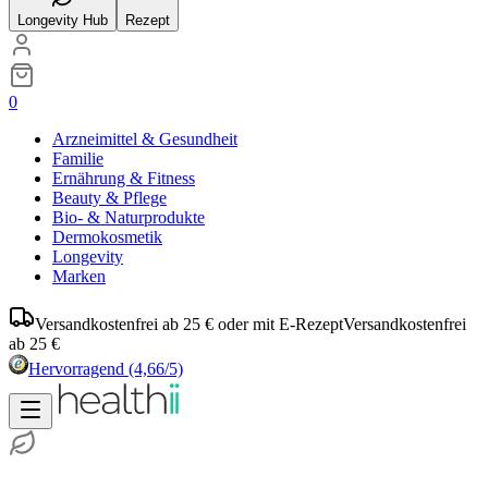
Longevity Hub
Rezept
0
Arzneimittel & Gesundheit
Familie
Ernährung & Fitness
Beauty & Pflege
Bio- & Naturprodukte
Dermokosmetik
Longevity
Marken
Versandkostenfrei ab 25 € oder mit E-Rezept
Versandkostenfrei
ab 25 €
Hervorragend
(4,66/5)