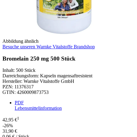
Abbildung ähnlich
Besuche unseren Warnke Vitalstoffe Brandshop
Bromelain 250 mg 500 Stück
Inhalt
:
500 Stück
Darreichungsform
:
Kapseln magensaftresistent
Hersteller
:
Warnke Vitalstoffe GmbH
PZN
:
11376317
GTIN
:
4260009873753
PDF
Lebensmittelinformation
1
42,95 €
-26%
31,90 €
0,06 € / Stück