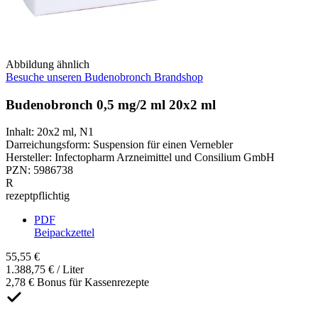
Abbildung ähnlich
Besuche unseren Budenobronch Brandshop
Budenobronch 0,5 mg/2 ml 20x2 ml
Inhalt
:
20x2 ml
,
N1
Darreichungsform
:
Suspension für einen Vernebler
Hersteller
:
Infectopharm Arzneimittel und Consilium GmbH
PZN
:
5986738
R
rezeptpflichtig
PDF
Beipackzettel
55,55 €
1.388,75 € / Liter
2,78 € Bonus für Kassenrezepte