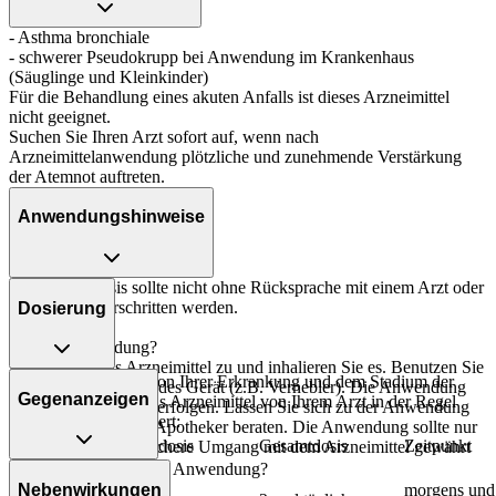
- Asthma bronchiale
- schwerer Pseudokrupp bei Anwendung im Krankenhaus
(Säuglinge und Kleinkinder)
Für die Behandlung eines akuten Anfalls ist dieses Arzneimittel
nicht geeignet.
Suchen Sie Ihren Arzt sofort auf, wenn nach
Arzneimittelanwendung plötzliche und zunehmende Verstärkung
der Atemnot auftreten.
Anwendungshinweise
Die Gesamtdosis sollte nicht ohne Rücksprache mit einem Arzt oder
Apotheker überschritten werden.
Dosierung
Art der Anwendung?
Bereiten Sie das Arzneimittel zu und inhalieren Sie es. Benutzen Sie
Asthma: Abhängig von Ihrer Erkrankung und dem Stadium der
dafür ein entsprechendes Gerät (z.B. Vernebler). Die Anwendung
Gegenanzeigen
Behandlung, wird das Arzneimittel von Ihrem Arzt in der Regel
sollte vor dem Essen erfolgen. Lassen Sie sich zu der Anwendung
folgendermaßen dosiert:
von Ihrem Arzt oder Apotheker beraten. Die Anwendung sollte nur
Personenkreis
Einzeldosis
Gesamtdosis
Zeitpunkt
erfolgen, wenn der sichere Umgang mit dem Arzneimittel gewährt
ist.
Was spricht gegen eine Anwendung?
Säuglinge (ab
Nebenwirkungen
6 Monaten)
1/4-1
morgens und