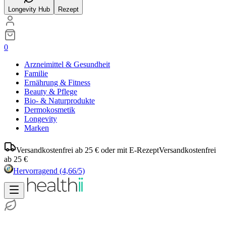
Longevity Hub
Rezept
0
Arzneimittel & Gesundheit
Familie
Ernährung & Fitness
Beauty & Pflege
Bio- & Naturprodukte
Dermokosmetik
Longevity
Marken
Versandkostenfrei ab 25 € oder mit E-Rezept
Versandkostenfrei
ab 25 €
Hervorragend
(4,66/5)