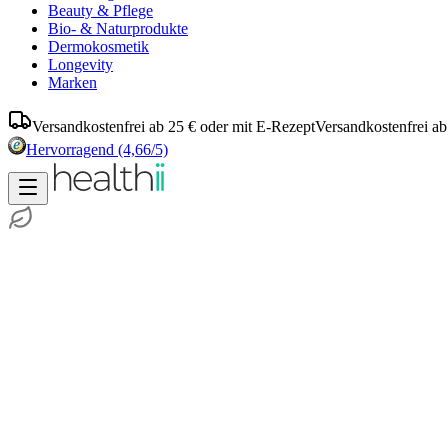
Beauty & Pflege
Bio- & Naturprodukte
Dermokosmetik
Longevity
Marken
Versandkostenfrei ab 25 € oder mit E-Rezept
Versandkostenfrei ab
Hervorragend
(4,66/5)