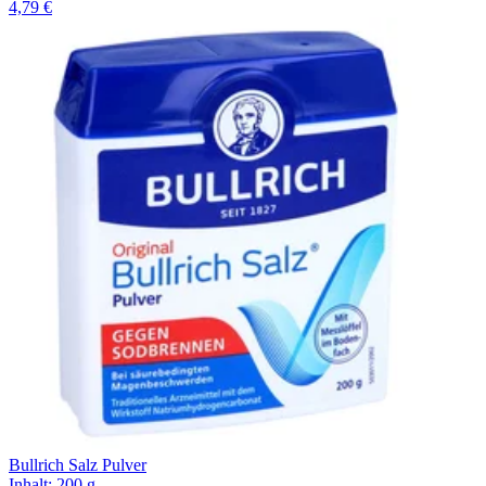
4,79 €
Bullrich Salz Pulver
Inhalt
:
200 g