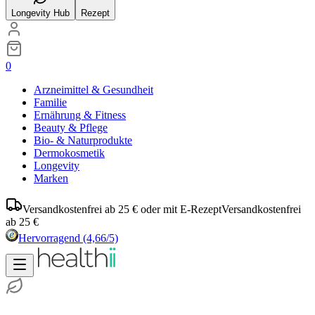
Longevity Hub
Rezept
0
Arzneimittel & Gesundheit
Familie
Ernährung & Fitness
Beauty & Pflege
Bio- & Naturprodukte
Dermokosmetik
Longevity
Marken
Versandkostenfrei ab 25 € oder mit E-Rezept
Versandkostenfrei
ab 25 €
Hervorragend
(4,66/5)