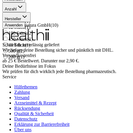
Anzahl
200 ml
(
1
)
Hersteller
50 Stück
(
1
)
delta pronatura GmbH
(
10
)
Anwenden
12 Stück
(
1
)
180 Stück
(
2
)
450 Stück
(
1
)
Schnell & zuverlässig geliefert
48 Stück
(
1
)
Wir liefern deine Bestellung sicher und
pünktlich
mit
DHL
.
500 g
(
2
)
Versandkostenfrei
200 g
(
1
)
ab
25
€
Bestellwert. Darunter nur
2,90
€
.
Deine Bedürfnisse im Fokus
Wir prüfen für dich wirklich
jede
Bestellung pharmazeutisch.
Service
Hilfethemen
Zahlung
Versand
Arzneimittel & Rezept
Rücksendung
Qualität & Sicherheit
Datenschutz
Erklärung zur Barrierefreiheit
Über uns