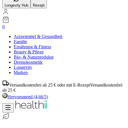
Longevity Hub
Rezept
0
Arzneimittel & Gesundheit
Familie
Ernährung & Fitness
Beauty & Pflege
Bio- & Naturprodukte
Dermokosmetik
Longevity
Marken
Versandkostenfrei ab 25 € oder mit E-Rezept
Versandkostenfrei
ab 25 €
Hervorragend
(4,66/5)