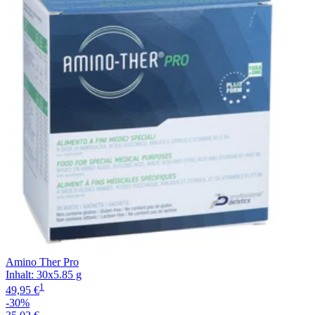
Filterung
Amino Ther Pro
Inhalt
:
30x5.85 g
1
49,95 €
-30%