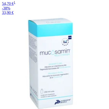
1
54,70 €
-38%
33,90 €