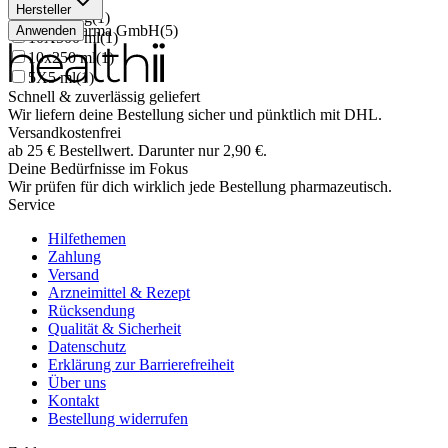
Hersteller
30x5.85 g
(
1
)
Burg Pharma GmbH
(
5
)
Anwenden
10X500 ml
(
1
)
10x250 ml
(
1
)
5X5 ml
(
1
)
Schnell & zuverlässig geliefert
Wir liefern deine Bestellung sicher und
pünktlich
mit
DHL
.
Versandkostenfrei
ab
25
€
Bestellwert. Darunter nur
2,90
€
.
Deine Bedürfnisse im Fokus
Wir prüfen für dich wirklich
jede
Bestellung pharmazeutisch.
Service
Hilfethemen
Zahlung
Versand
Arzneimittel & Rezept
Rücksendung
Qualität & Sicherheit
Datenschutz
Erklärung zur Barrierefreiheit
Über uns
Kontakt
Bestellung widerrufen