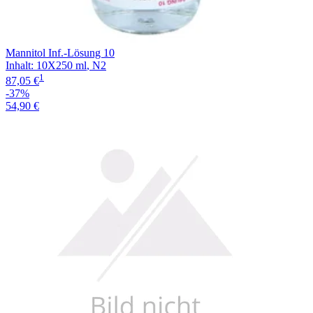
Mannitol Inf.-Lösung 10
Inhalt
:
10X250 ml
,
N2
1
87,05 €
-37%
54,90 €